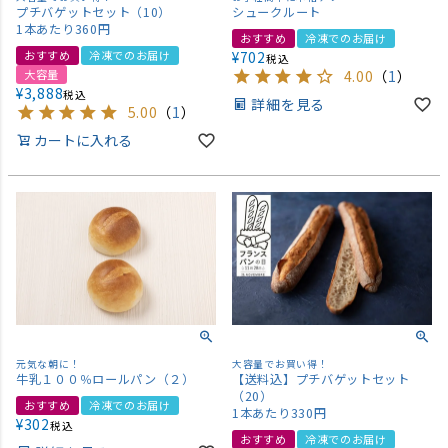
プチバゲットセット（10）
シュークルート
1本あたり360円
おすすめ
冷凍でのお届け
おすすめ
冷凍でのお届け
¥
702
税込
大容量
4.00
（
1
）
¥
3,888
税込
詳細を見る
5.00
（
1
）
カートに入れる
元気な朝に！
大容量でお買い得！
牛乳１００％ロールパン（２）
【送料込】プチバゲットセット
（20）
おすすめ
冷凍でのお届け
1本あたり330円
¥
302
税込
おすすめ
冷凍でのお届け