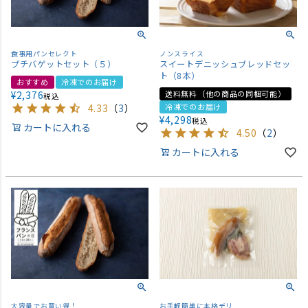
食事用パンセレクト
ノンスライス
プチバゲットセット（５）
スイートデニッシュブレッドセッ
ト（8本）
おすすめ
冷凍でのお届け
¥
2,376
送料無料（他の商品の同梱可能）
税込
4.33
（
3
）
冷凍でのお届け
¥
4,298
税込
カートに入れる
4.50
（
2
）
カートに入れる
大容量でお買い得！
お手軽簡単に本格デリ