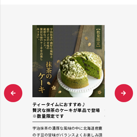
ン！ ”らくらく
ティータイムにおすすめ♪
すこやかオレン
贅沢な抹茶のケーキが単品で登場
登場！
※数量限定です
パンです。パンが
きゅんと、さわや
宇治抹茶の濃厚な風味の中に北海道産鹿
れからもパン食の
豆乳オレンジクリ
の子豆の甘味がバランスよくお楽しみ頂
レンジの食感が楽