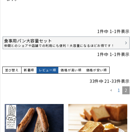
1
件中
1
-
1
件表示
食事用パン大容量セット
仲間とのシェアや店舗での利用にも便利！大容量になるほどお得です！
1
件中
1
-
1
件表示
並び替え
新着順
レビュー順
価格が高い順
価格が安い順
33
件中
21
-
33
件表示
1
2