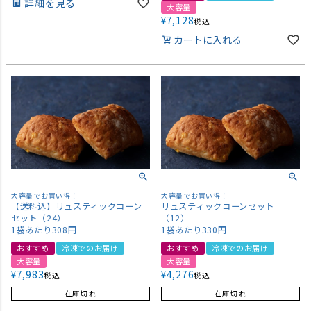
詳細を見る
大容量
¥
7,128
税込
カートに入れる
大容量でお買い得！
大容量でお買い得！
【送料込】リュスティックコーン
リュスティックコーンセット
セット（24）
（12）
1袋あたり308円
1袋あたり330円
おすすめ
冷凍でのお届け
おすすめ
冷凍でのお届け
大容量
大容量
¥
7,983
¥
4,276
税込
税込
在庫切れ
在庫切れ