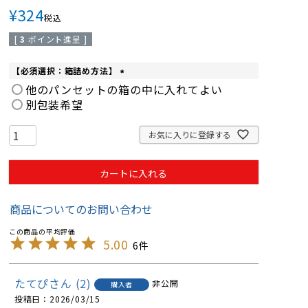
¥
324
税込
[
3
ポイント進呈 ]
【必須選択：箱詰め方法】
(
他のパンセットの箱の中に入れてよい
必
別包装希望
須
)
お気に入りに登録する
カートに入れる
商品についてのお問い合わせ
5.00
6
たてぴ
2
非公開
購入者
投稿日
2026/03/15