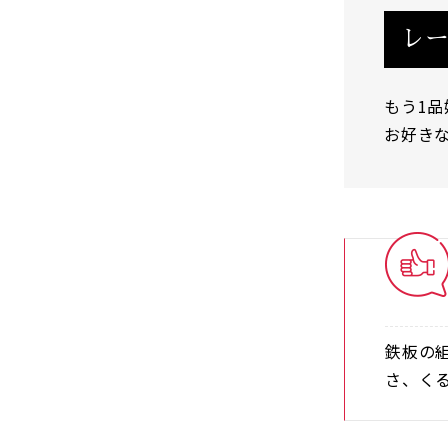
レ
もう1
お好き
鉄板の
さ、く