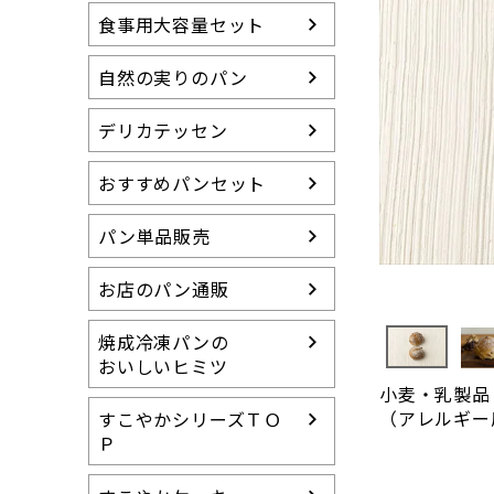
冷凍パンの特徴
食事用大容量セット
すこやかシリーズ
（卵・乳製品等不使用）
自然の実りのパン
らくらく食パン
（介護用食パン）
デリカテッセン
15周年アニバーサ
おすすめパンセット
リー
送料無料セット
パン単品販売
グルテンカット スイ
ーツ
お店のパン通販
焼成冷凍パンの
おいしいヒミツ
小麦・乳製品
（アレルギー
すこやかシリーズＴＯ
Ｐ