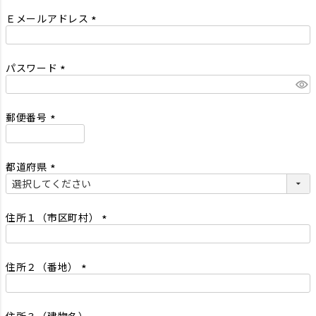
須
Ｅメールアドレス
)
(
必
須
パスワード
)
(
必
須
郵便番号
)
(
必
須
都道府県
)
(
必
須
住所１（市区町村）
)
(
必
須
住所２（番地）
)
(
必
須
住所３（建物名）