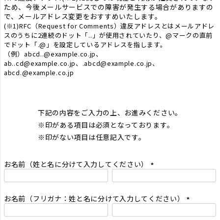
ため、今後メールサービスでの障害が発生する場合がありますの
で、メールアドレス変更をおすすめいたします。
(※1)RFC（Request for Comments）違反アドレスとはメールアドレ
スのうちに2連続のドット「..」が使用されていたり、@マークの直前
でドット「.@」を設定しているアドレスを指します。
（例）abcd..@example.co.jp、
ab..cd@example.co.jp、.abcd@example.co.jp、
abcd.@example.co.jp
下記の内容をご入力の上、お進みください。
※印がある項目は必須となっております。
※印がない項目は任意記入です。
お名前（姓と名に分けて入力してください）
(
必
須
お名前（フリガナ：姓と名に分けて入力してください）
)
(
必