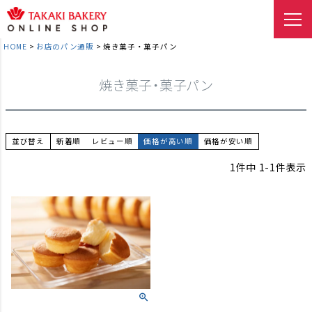
HOME
お店のパン通販
焼き菓子・菓子パン
焼き菓子・菓子パン
並び替え
新着順
レビュー順
価格が高い順
価格が安い順
1
件中
1
-
1
件表示