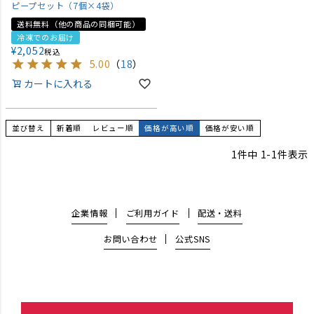
ピープセット（7個×4袋）
送料無料（他の商品の同梱可能）
冷凍でのお届け
¥
2,052
税込
5.00
（
18
）
カートに入れる
並び替え
新着順
レビュー順
価格が高い順
価格が安い順
1
件中
1
-
1
件表示
企業情報
ご利用ガイド
配送・送料
お問い合わせ
公式SNS