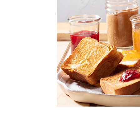
冷凍パンの特徴
すこやかシリーズ
（卵・乳製品等不使用）
らくらく食パン
（介護用食パン）
15周年アニバーサ
リー
送料無料セット
グルテンカット スイ
ーツ