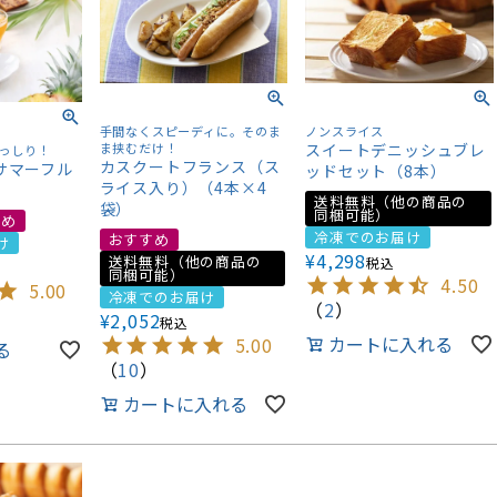
ノンスライス
手間なくスピーディに。そのま
スイートデニッシュブレ
ま挟むだけ！
っしり！
カスクートフランス（ス
サマーフル
ッドセット（8本）
ライス入り）（4本×4
送料無料（他の商品の
袋）
同梱可能）
すめ
冷凍でのお届け
おすすめ
け
¥
4,298
送料無料（他の商品の
税込
同梱可能）
4.50
5.00
冷凍でのお届け
（
2
）
¥
2,052
税込
カートに入れる
5.00
る
（
10
）
カートに入れる