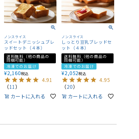
ノンスライス
ノンスライス
スイートデニッシュブレ
しっとり豆乳ブレッドセ
ッドセット（４本）
ット（４本）
送料無料（他の商品の
送料無料（他の商品の
同梱可能）
同梱可能）
冷凍でのお届け
冷凍でのお届け
¥
2,160
¥
2,052
税込
税込
4.91
4.95
（
11
）
（
20
）
カートに入れる
カートに入れる