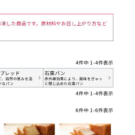
冷凍した商品です。原材料やお召し上がり方など
4
件中
1
-
4
件表示
ブレッド
石窯パン
ど、自然の恵みを活
赤外線効果により、風味をぎゅっ
かなパン
と閉じ込めた石窯パン
4
件中
1
-
4
件表示
6
件中
1
-
6
件表示