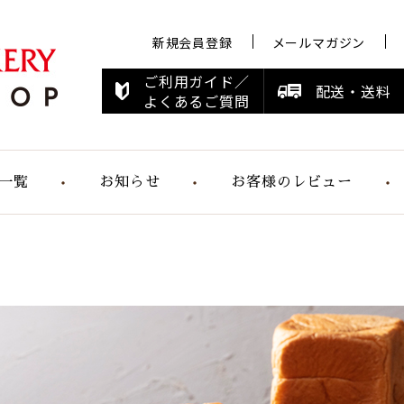
新規会員登録
メールマガジン
ご利用ガイド／
配送・送料
よくあるご質問
一覧
お知らせ
お客様のレビュー
お知らせ
メディア情報
すこやかシリ
ーズ
らくらく食パ
ン