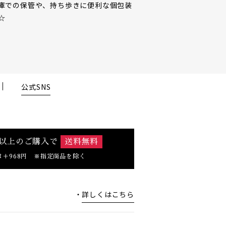
解凍もおす
冷やしてもしっとりおいしく、夏のティータ
イムにもぴったりです♪
販売期間が短いのでお早めにどうぞ♪
公式SNS
0円以上のご購入で
送料無料
は＋968円 ※指定商品を除く
詳しくはこちら