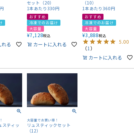
セット（20）
（10）
0円
1本あたり330円
1本あたり360円
おすすめ
おすすめ
け
冷凍でのお届け
冷凍でのお届け
大容量
大容量
¥
7,128
¥
3,888
税込
税込
5.00
入れる
カートに入れる
（
1
）
カートに入れる
！
大容量でお買い得！
ュスティッ
リュスティックセット
）
（12）