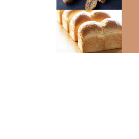
冷凍パンの特徴
すこやかシリーズ
（卵・乳製品等不使用）
らくらく食パン
（介護用食パン）
15周年アニバーサ
リー
送料無料セット
グルテンカット スイ
ーツ