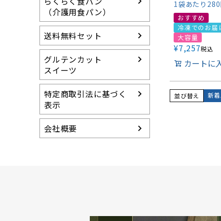
らくらく食パン
1袋あたり28
（介護用食パン）
おすすめ
冷凍でのお届
送料無料セット
大容量
¥
7,257
税込
グルテンカット
カートに
スイーツ
特定商取引法に基づく
新着
並び替え
表示
会社概要