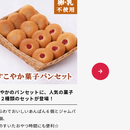
サマーフルーツブレッド発売！
昨年好評
が今年も
店頭などで根強い人気のフルーツブレッドに
なめらかな
夏バージョン登場です！
味が染み込
ドライフルーツをたっぷり詰め込んで、夏ら
がアクセン
しい爽やかな味わいにごだわりました。