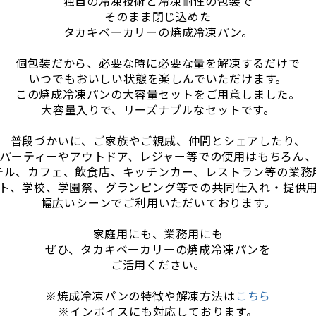
独自の冷凍技術と冷凍耐性の包装で
そのまま閉じ込めた
タカキベーカリーの焼成冷凍パン。
個包装だから、必要な時に必要な量を解凍するだけで
いつでもおいしい状態を楽しんでいただけます。
この焼成冷凍パンの大容量セットをご用意しました。
大容量入りで、リーズナブルなセットです。
普段づかいに、ご家族やご親戚、仲間とシェアしたり、
パーティーやアウトドア、レジャー等での使用はもちろん
テル、カフェ、飲食店、キッチンカー、レストラン等の業務
ト、学校、学園祭、グランピング等での共同仕入れ・提供
幅広いシーンでご利用いただいております。
家庭用にも、業務用にも
ぜひ、タカキベーカリーの焼成冷凍パンを
ご活用ください。
※焼成冷凍パンの特徴や解凍方法は
こちら
※インボイスにも対応しております。