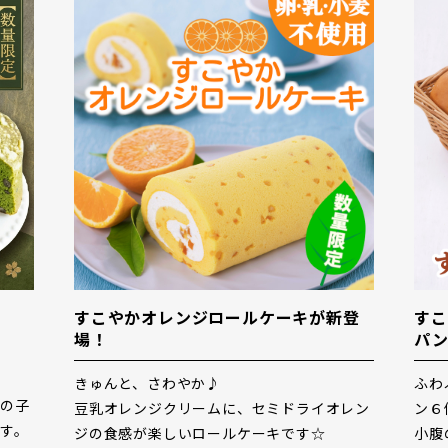
ケーキが新登
すこやかのパンセットに、人気の菓子
パン２種類のセットが登場！
ふわふわでおいしいあんぱん６個とジャムパ
ミドライオレン
ン６個、
キです☆
小腹のすいたおやつ時間にも便利☆