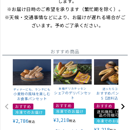
します。
お届け日時のご希望を承ります（繁忙期を除く）。
天候・交通事情などにより、お届けが遅れる場合がご
ざいます。予めご了承ください。
おすすめ商品
本格デリカテッセン
迷ったらコレ！
ディナーにも、ランチにも
シェフのデリパンセッ
おすすめパンセット
小麦粉の風味を楽しむ
ト
S【送料込み】
お食事パンセット
おすすめ
おすすめ
おすすめ
冷凍でのお届け
送料無料（他の商
冷凍でのお届け
品の同梱可能）
¥
3,218
¥
2,786
冷凍でのお届け
税込
税込
¥
3,218