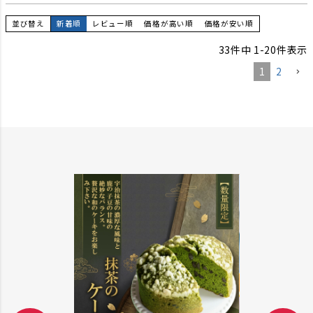
並び替え
新着順
レビュー順
価格が高い順
価格が安い順
33
件中
1
-
20
件表示
1
2