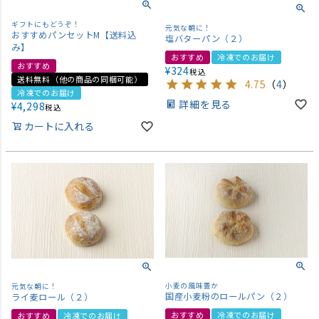
ギフトにもどうぞ！
元気な朝に！
おすすめパンセットM【送料込
塩バターパン（２）
み】
おすすめ
冷凍でのお届け
おすすめ
¥
324
税込
送料無料（他の商品の同梱可能）
4.75
（
4
）
冷凍でのお届け
詳細を見る
¥
4,298
税込
カートに入れる
小麦の風味豊か
元気な朝に！
国産小麦粉のロールパン（２）
ライ麦ロール（２）
おすすめ
冷凍でのお届け
おすすめ
冷凍でのお届け