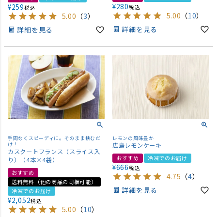
¥
280
¥
259
税込
税込
5.00
（
10
）
5.00
（
3
）
詳細を見る
詳細を見る
手間なくスピーディに。そのまま挟むだ
レモンの風味豊か
け！
広島レモンケーキ
カスクートフランス（スライス入
おすすめ
冷凍でのお届け
り）（4本×4袋）
¥
666
税込
おすすめ
4.75
（
4
）
送料無料（他の商品の同梱可能）
詳細を見る
冷凍でのお届け
¥
2,052
税込
5.00
（
10
）