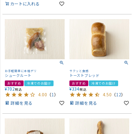
カートに入れる
お手軽簡単に本格デリ
サクッと食感
シュークルート
トーストブレッド
おすすめ
冷凍でのお届け
おすすめ
冷凍でのお届け
¥
702
¥
334
税込
税込
4.00
（
1
）
4.50
（
12
）
詳細を見る
詳細を見る