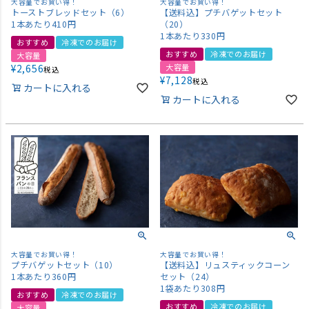
大容量でお買い得！
大容量でお買い得！
トーストブレッドセット（6）
【送料込】プチバゲットセット
1本あたり410円
（20）
1本あたり330円
おすすめ
冷凍でのお届け
おすすめ
冷凍でのお届け
大容量
¥
2,656
大容量
税込
¥
7,128
税込
カートに入れる
カートに入れる
大容量でお買い得！
大容量でお買い得！
プチバゲットセット（10）
【送料込】リュスティックコーン
1本あたり360円
セット（24）
1袋あたり308円
おすすめ
冷凍でのお届け
おすすめ
冷凍でのお届け
大容量