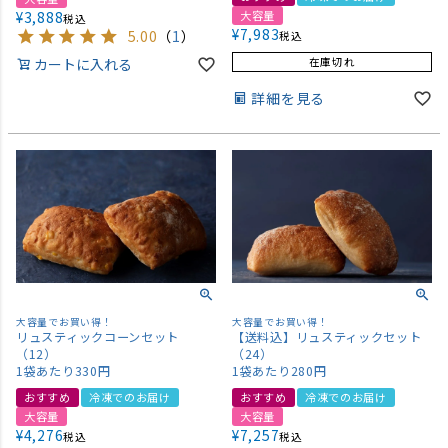
¥
3,888
大容量
税込
¥
7,983
5.00
（
1
）
税込
カートに入れる
在庫切れ
詳細を見る
大容量でお買い得！
大容量でお買い得！
リュスティックコーンセット
【送料込】リュスティックセット
（12）
（24）
1袋あたり330円
1袋あたり280円
おすすめ
冷凍でのお届け
おすすめ
冷凍でのお届け
大容量
大容量
¥
4,276
¥
7,257
税込
税込