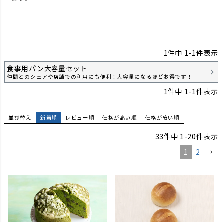
1
件中
1
-
1
件表示
食事用パン大容量セット
仲間とのシェアや店舗での利用にも便利！大容量になるほどお得です！
1
件中
1
-
1
件表示
並び替え
新着順
レビュー順
価格が高い順
価格が安い順
33
件中
1
-
20
件表示
1
2