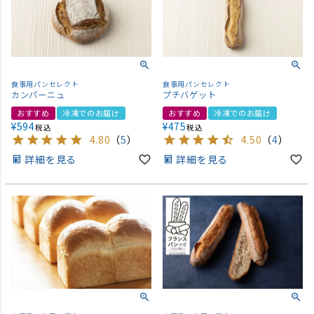
食事用パンセレクト
食事用パンセレクト
カンパーニュ
プチバゲット
おすすめ
冷凍でのお届け
おすすめ
冷凍でのお届け
¥
594
¥
475
税込
税込
4.80
（
5
）
4.50
（
4
）
詳細を見る
詳細を見る