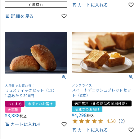
カートに入れる
在庫切れ
詳細を見る
ノンスライス
大容量でお買い得！
スイートデニッシュブレッドセッ
リュスティックセット（12）
ト（8本）
1袋あたり300円
送料無料（他の商品の同梱可能）
おすすめ
冷凍でのお届け
冷凍でのお届け
大容量
¥
4,298
¥
3,888
税込
税込
4.50
（
2
）
カートに入れる
カートに入れる