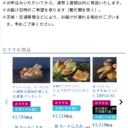
お申込みいただいてから、通常１週間以内に発送いたします。
お届け日時のご希望を承ります（繁忙期を除く）。
天候・交通事情などにより、お届けが遅れる場合がございま
す。予めご了承ください。
おすすめ商品
本格デリカテッセン
迷ったらコレ！
ディナーにも、ランチにも
シェフのデリパンセッ
おすすめパンセット
小麦粉の風味を楽しむ
ト
S【送料込み】
お食事パンセット
おすすめ
おすすめ
おすすめ
冷凍でのお届け
送料無料（他の商品
冷凍でのお届け
の同梱可能）
¥
3,218
¥
2,786
税込
冷凍でのお届け
税込
¥
3,218
税込
カートに入れ
カートに入れ