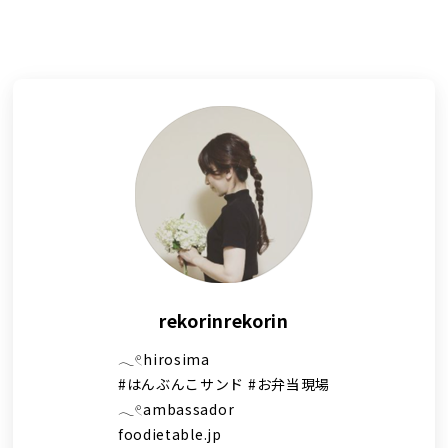
rekorinrekorin
𓂃𓏲hirosima
#はんぶんこサンド #お弁当現場
𓂃𓏲ambassador
foodietable.jp