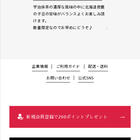
パンです。パンが
きゅんと、さわや
宇治抹茶の濃厚な風味の中に北海道産鹿
れからもパン食の
豆乳オレンジクリ
の子豆の甘味がバランスよくお楽しみ頂
レンジの食感が楽
けます。
☆
数量限定なのでお早めにどうぞ♪
数量限定なのでお
企業情報
ご利用ガイド
配送・送料
お問い合わせ
公式SNS
新規会員登録で200ポイントプレゼント