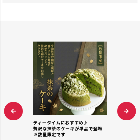
ン！ ”らくらく
ティータイムにおすすめ♪
すこやかオレン
贅沢な抹茶のケーキが単品で登場
登場！
※数量限定です