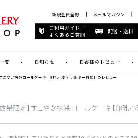
新規会員登録
メールマガジン
ご利用ガイド／
配送・送料
よくあるご質問
一覧
お知らせ
お客様のレビュー
すこやか抹茶ロールケーキ【卵乳小麦アレルギー対応】のレビュー
お知らせ
メディア情報
すこやかシリ
ーズ
【数量限定】すこやか抹茶ロールケーキ【卵乳小
らくらく食パ
ン
ューを投稿していただくと通常10ポイントのところ3