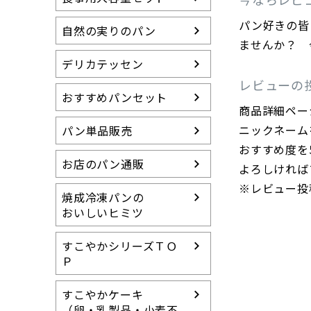
冷凍パンの特徴
パン好きの皆
すこやかシリーズ
自然の実りのパン
（卵・乳製品等不使用）
ませんか？ 
らくらく食パン
デリカテッセン
（介護用食パン）
レビューの
おすすめパンセット
15周年アニバーサ
商品詳細ペー
リー
ニックネーム
パン単品販売
送料無料セット
おすすめ度を
グルテンカット スイ
お店のパン通販
よろしければ
ーツ
※レビュー投
焼成冷凍パンの
おいしいヒミツ
すこやかシリーズＴＯ
Ｐ
すこやかケーキ
（卵・乳製品・小麦不