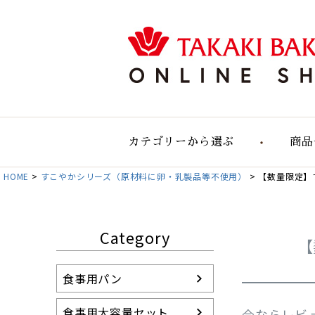
カテゴリーから選ぶ
商品
HOME
すこやかシリーズ（原材料に卵・乳製品等不使用）
食事用のパン
【数量限定】
食事用大容量セット
自然の実りのパン
Category
デリカテッセン
おすすめパンセット
食事用パン
パン単品販売
お店のパン通販
食事用大容量セット
今ならレビ