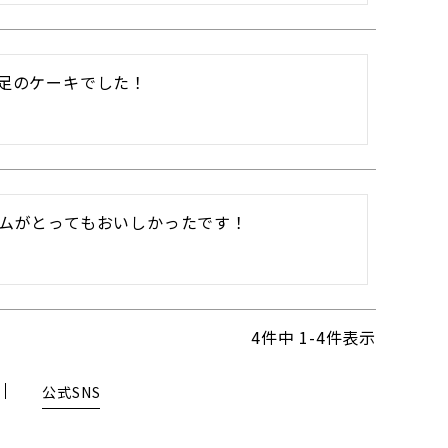
足のケーキでした！
ムがとってもおいしかったです！
4
件中
1
-
4
件表示
公式SNS