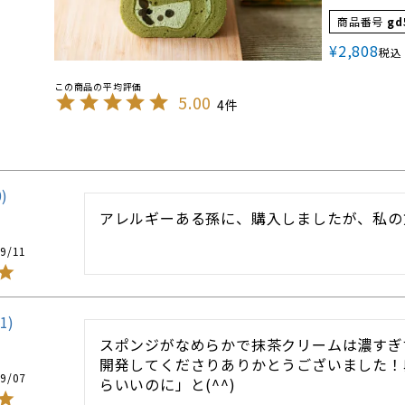
商品番号
gd
¥
2,808
税込
5.00
4
0
アレルギーある孫に、購入しましたが、私の
9/11
1
スポンジがなめらかで抹茶クリームは濃すぎ
開発してくださりありかとうございました！
9/07
らいいのに」と(^^)