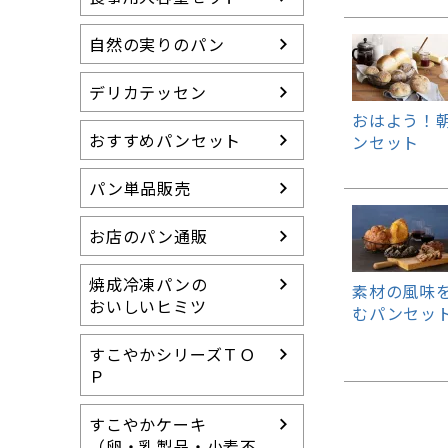
冷凍パンの特徴
すこやかシリーズ
自然の実りのパン
（卵・乳製品等不使用）
らくらく食パン
デリカテッセン
（介護用食パン）
おはよう！
おすすめパンセット
ンセット
15周年アニバーサ
リー
パン単品販売
送料無料セット
グルテンカット スイ
お店のパン通販
ーツ
焼成冷凍パンの
素材の風味
おいしいヒミツ
むパンセット
すこやかシリーズＴＯ
Ｐ
すこやかケーキ
（卵・乳製品・小麦不