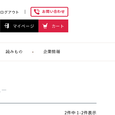
お問い合わせ
ログアウト
マイページ
カート
読みもの
企業情報
ヘルスケアフ
ーズの想い
ュー
2
件中
1
-
2
件表示