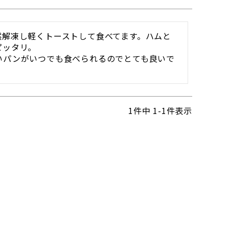
然解凍し軽くトーストして食べてます。ハムと
ッタリ。

いパンがいつでも食べられるのでとても良いで
1
件中
1
-
1
件表示