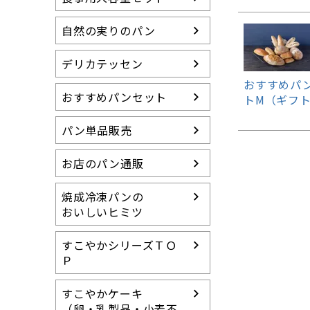
冷凍パンの特徴
すこやかシリーズ
自然の実りのパン
（卵・乳製品等不使用）
らくらく食パン
デリカテッセン
（介護用食パン）
おすすめパ
おすすめパンセット
15周年アニバーサ
トM（ギフ
リー
パン単品販売
送料無料セット
グルテンカット スイ
お店のパン通販
ーツ
焼成冷凍パンの
おいしいヒミツ
すこやかシリーズＴＯ
Ｐ
すこやかケーキ
（卵・乳製品・小麦不