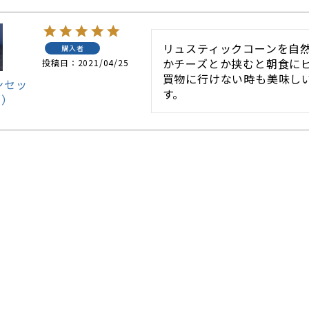
リュスティックコーンを自
購入者
かチーズとか挟むと朝食にピ
投稿日
2021/04/25
買物に行けない時も美味し
ンセッ
す。
ト）