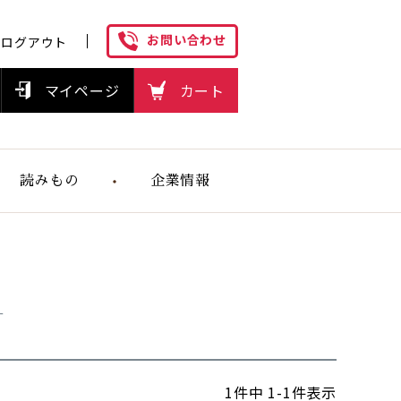
お問い合わせ
ログアウト
マイページ
カート
読みもの
企業情報
ヘルスケアフ
ーズの想い
ー
1
件中
1
-
1
件表示