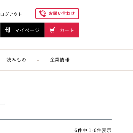
お問い合わせ
ログアウト
マイページ
カート
読みもの
企業情報
ヘルスケアフ
ーズの想い
ー
6
件中
1
-
6
件表示