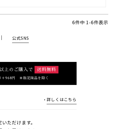
6
件中
1
-
6
件表示
公式SNS
0円以上のご購入で
送料無料
は＋968円 ※指定商品を除く
詳しくはこちら
定いただけます。