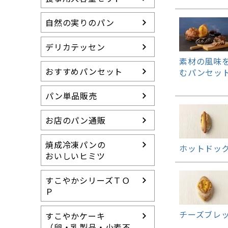
冷凍パンの特徴
すこやかシリーズ
自然の実りのパン
（卵・乳製品等不使用）
らくらく食パン
デリカテッセン
（介護用食パン）
素材の風味
おすすめパンセット
むパンセット
15周年アニバーサ
リー
パン単品販売
送料無料セット
グルテンカット スイ
お店のパン通販
ーツ
焼成冷凍パンの
ホットドッ
おいしいヒミツ
すこやかシリーズＴＯ
Ｐ
チーズブレ
すこやかケーキ
（卵・乳製品・小麦不