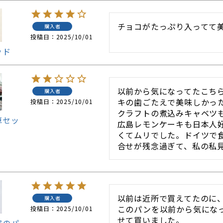
チョコがたっぷり入ってて
購入者
投稿日
2025/10/01
ッド
以前から気になってたこち
購入者
キの歯ごたえで美味しかっ
投稿日
2025/10/01
クラフトの煮込みキャベツ
卓セッ
広島レモンケーキも日本人
くてムリでした。ドイツで
合せが残念過ぎて、私の私
以前は近所で買えてたのに
購入者
このパンを以前から気にな
投稿日
2025/10/01
せて買いました。