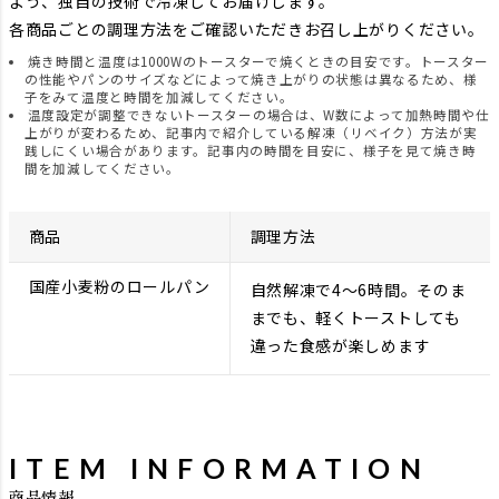
よう、独自の技術で冷凍してお届けします。
各商品ごとの調理方法をご確認いただきお召し上がりください。
焼き時間と温度は1000Wのトースターで焼くときの目安です。トースター
の性能やパンのサイズなどによって焼き上がりの状態は異なるため、様
子をみて温度と時間を加減してください。
温度設定が調整できないトースターの場合は、W数によって加熱時間や仕
上がりが変わるため、記事内で紹介している解凍（リベイク）方法が実
践しにくい場合があります。記事内の時間を目安に、様子を見て焼き時
間を加減してください。
商品
調理方法
国産小麦粉のロールパン
自然解凍で4～6時間。そのま
までも、軽くトーストしても
違った食感が楽しめます
ITEM INFORMATION
商品情報