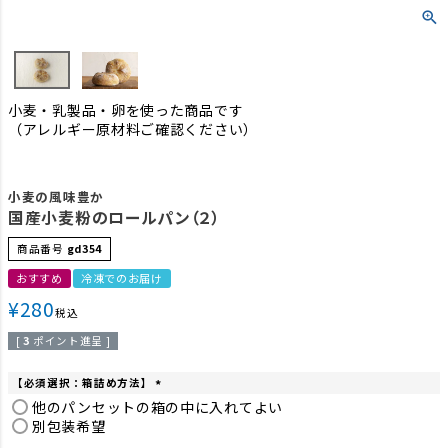
小麦・乳製品・卵を使った商品です
（アレルギー原材料ご確認ください）
小麦の風味豊か
国産小麦粉のロールパン（２）
商品番号
gd354
おすすめ
冷凍でのお届け
¥
280
税込
[
3
ポイント進呈 ]
【必須選択：箱詰め方法】
(
他のパンセットの箱の中に入れてよい
必
別包装希望
須
)