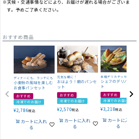
天候・交通事情などにより、お届けが遅れる場合がございま
す。予めご了承ください。
おすすめ商品
本格デリカテッセン
元気な朝に！
ディナーにも、ランチにも
シェフのデリパンセ
おはよう！朝のパンセ
小麦粉の風味を楽しむ
ト
ット
お食事パンセット
おすすめ
おすすめ
おすすめ
冷凍でのお届け
冷凍でのお届け
冷凍でのお届け
¥
3,218
¥
2,570
¥
2,786
税込
税込
税込
カートに入れ
カートに入れ
カートに入れ
る
る
る