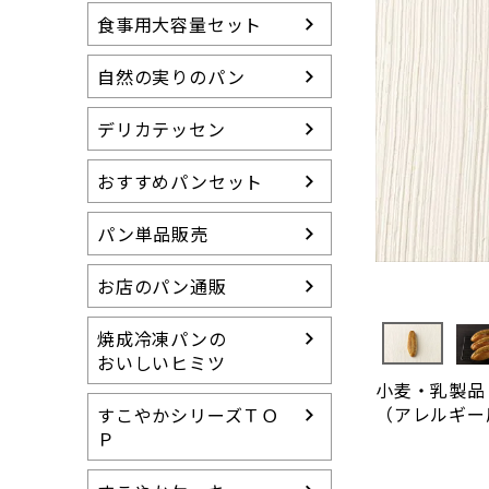
冷凍パンの特徴
食事用大容量セット
すこやかシリーズ
（卵・乳製品等不使用）
自然の実りのパン
らくらく食パン
（介護用食パン）
デリカテッセン
15周年アニバーサ
おすすめパンセット
リー
送料無料セット
パン単品販売
グルテンカット スイ
ーツ
お店のパン通販
焼成冷凍パンの
おいしいヒミツ
小麦・乳製品
（アレルギー
すこやかシリーズＴＯ
Ｐ