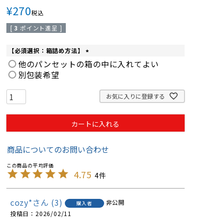
¥
270
税込
[
3
ポイント進呈 ]
【必須選択：箱詰め方法】
(
他のパンセットの箱の中に入れてよい
必
別包装希望
須
)
お気に入りに登録する
カートに入れる
商品についてのお問い合わせ
4.75
4
cozy*
3
非公開
購入者
投稿日
2026/02/11