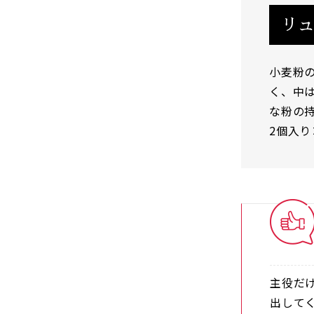
リ
小麦粉
く、中
な粉の
2個入り
主役だ
出して