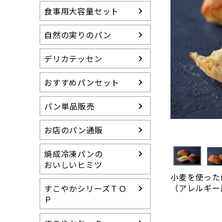
冷凍パンの特徴
食事用大容量セット
すこやかシリーズ
（卵・乳製品等不使用）
自然の実りのパン
らくらく食パン
（介護用食パン）
デリカテッセン
15周年アニバーサ
おすすめパンセット
リー
送料無料セット
パン単品販売
グルテンカット スイ
ーツ
お店のパン通販
焼成冷凍パンの
おいしいヒミツ
小麦を使った
（アレルギー
すこやかシリーズＴＯ
Ｐ