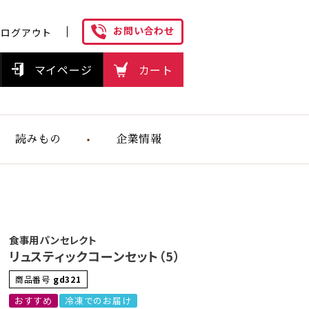
お問い合わせ
ログアウト
マイページ
カート
読みもの
企業情報
ヘルスケアフ
ーズの想い
食事用パンセレクト
リュスティックコーンセット（5）
商品番号
gd321
おすすめ
冷凍でのお届け