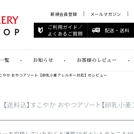
新規会員登録
メールマガジン
ご利用ガイド／
配送・送料
よくあるご質問
一覧
お知らせ
お客様のレビュー
こやか おやつアソート【卵乳小麦アレルギー対応】のレビュー
お知らせ
メディア情報
すこやかシリ
ーズ
【送料込】すこやか おやつアソート【卵乳小
らくらく食パ
ン
ューを投稿していただくと通常10ポイントのところ3