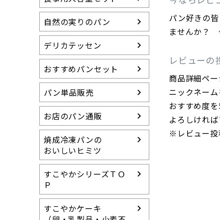
冷凍パンの特徴
パン好きの皆
すこやかシリーズ
自然の実りのパン
（卵・乳製品等不使用）
ませんか？ 
らくらく食パン
デリカテッセン
（介護用食パン）
レビューの
おすすめパンセット
15周年アニバーサ
商品詳細ペー
リー
ニックネーム
パン単品販売
送料無料セット
おすすめ度を
グルテンカット スイ
お店のパン通販
よろしければ
ーツ
※レビュー投
焼成冷凍パンの
おいしいヒミツ
すこやかシリーズＴＯ
Ｐ
すこやかケーキ
（卵・乳製品・小麦不