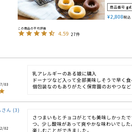
商品番号
gd
¥
2,808
税込
4.59
27
乳アレルギーのある娘に購入

ドーナツなど入って全部美味しそうで早く食
7/03
個包装なのもありがたく保育園のおやつなど
ん
3
さつまいもとチョコがとても美味しかったで
つ、少し酸味があって爽やかな味わいでした
2/02
楽しむことができました。