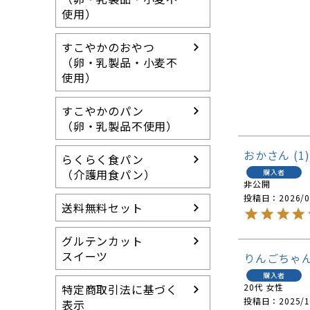
使用）
すこやかのおやつ
（卵・乳製品・小麦不
使用）
すこやかのパン
（卵・乳製品不使用）
おか
1
らくらく食パン
（介護用食パン）
購入者
非公開
投稿日
2026/0
送料無料セット
グルテンカット
スイーツ
りんごちゃ
購入者
特定商取引法に基づく
20代
女性
投稿日
2025/1
表示