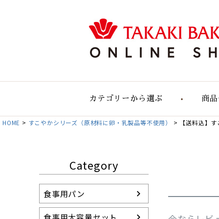
カテゴリーから選ぶ
商品
HOME
すこやかシリーズ（原材料に卵・乳製品等不使用）
食事用のパン
【送料込】す
食事用大容量セット
自然の実りのパン
Category
デリカテッセン
おすすめパンセット
食事用パン
パン単品販売
お店のパン通販
食事用大容量セット
今ならレビ