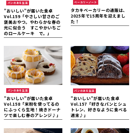
ベーカリーノート
パンのある生活
タカキベーカリーの通販は、
”おいしい”が届いた食卓
2025年で15周年を迎えまし
Vol.159「やさしい甘さのご
た！
褒美おやつ。やわらかな春の
光に似合う すこやかいちご
のロールケーキ で。」
パンのある生活
パンのある生活
”おいしい”が届いた食卓
”おいしい”が届いた食卓
Vol.158「米粉を使ってるの
Vol.157「好きなパンとシュ
にふっくら生地！焼きドーナ
トレン、好きなように食べる
ツで楽しむ春のアレンジ♪」
週末♪」