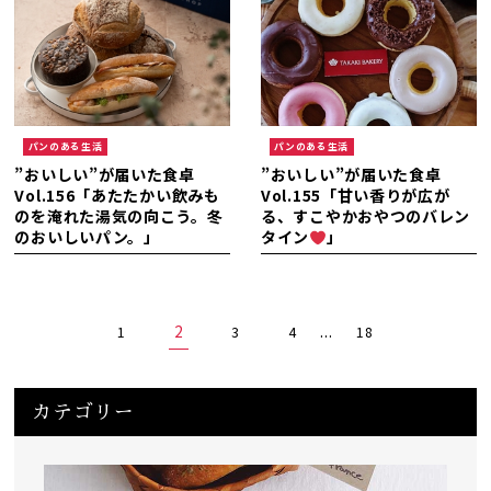
パンのある生活
パンのある生活
”おいしい”が届いた食卓
”おいしい”が届いた食卓
Vol.156「あたたかい飲みも
Vol.155「甘い香りが広が
のを淹れた湯気の向こう。冬
る、すこやかおやつのバレン
のおいしいパン。」
タイン
」
2
...
1
3
4
18
カテゴリー