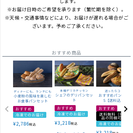
します。
お届け日時のご希望を承ります（繁忙期を除く）。
天候・交通事情などにより、お届けが遅れる場合がご
ざいます。予めご了承ください。
おすすめ商品
本格デリカテッセン
迷ったらコレ！
ディナーにも、ランチにも
シェフのデリパンセッ
おすすめパンセット
小麦粉の風味を楽しむ
ト
S【送料込み】
お食事パンセット
おすすめ
おすすめ
おすすめ
冷凍でのお届け
送料無料（他の商
冷凍でのお届け
品の同梱可能）
¥
3,218
¥
2,786
冷凍でのお届け
税込
税込
¥
3,218